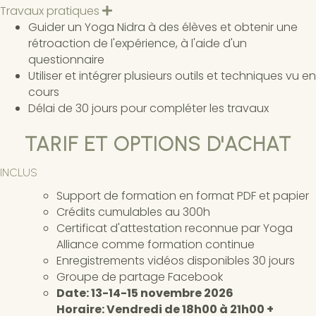
é
Travaux pratiques
D
p
é
Guider un Yoga Nidra à des élèves et obtenir une
l
p
i
rétroaction de l'expérience, à l'aide d'un
l
e
i
questionnaire
r
e
Utiliser et intégrer plusieurs outils et techniques vu en
r
cours
Délai de 30 jours pour compléter les travaux
TARIF ET OPTIONS D'ACHAT
INCLUS
Support de formation en format PDF et papier
Crédits cumulables au 300h
Certificat d'attestation reconnue par Yoga
Alliance comme formation continue
Enregistrements vidéos disponibles 30 jours
Groupe de partage Facebook
Date: 13-14-15 novembre 2026
Horaire: Vendredi de 18h00 à 21h00 +