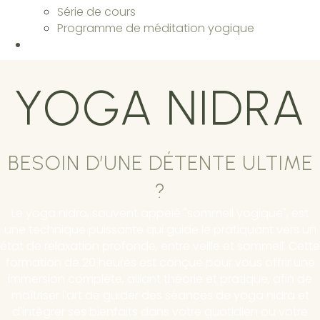
Série de cours
Programme de méditation yogique
YOGA NIDRA
BESOIN D’UNE DÉTENTE ULTIME
?
Le yoga nidra, souvent appelé "sommeil yogique", est
une technique puissante qui guide le pratiquant vers un
état de relaxation profonde, entre veille et sommeil. Cette
formation de 20 heures est conçue pour vous offrir une
immersion complète, alliant théorie et pratique, afin de
maîtriser l'art de guider des séances de yoga nidra et
d'intégrer ses bienfaits dans votre quotidien ou votre