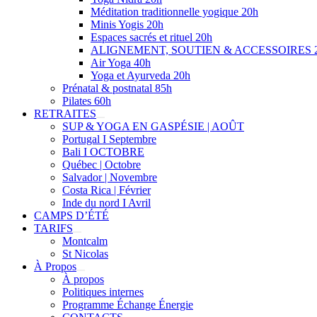
Méditation traditionnelle yogique 20h
Minis Yogis 20h
Espaces sacrés et rituel 20h
ALIGNEMENT, SOUTIEN & ACCESSOIRES 
Air Yoga 40h
Yoga et Ayurveda 20h
Prénatal & postnatal 85h
Pilates 60h
RETRAITES
SUP & YOGA EN GASPÉSIE | AOÛT
Portugal I Septembre
Bali I OCTOBRE
Québec | Octobre
Salvador | Novembre
Costa Rica | Février
Inde du nord I Avril
CAMPS D’ÉTÉ
TARIFS
Montcalm
St Nicolas
À Propos
À propos
Politiques internes
Programme Échange Énergie