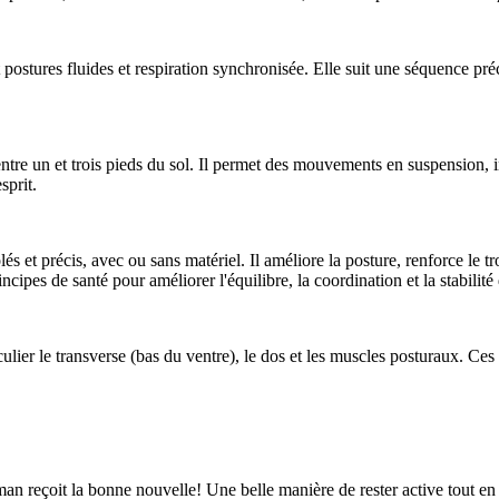
stures fluides et respiration synchronisée. Elle suit une séquence préci
re un et trois pieds du sol. Il permet des mouvements en suspension, inve
sprit.
 et précis, avec ou sans matériel. Il améliore la posture, renforce le tr
cipes de santé pour améliorer l'équilibre, la coordination et la stabilité 
culier le transverse (bas du ventre), le dos et les muscles posturaux. C
n reçoit la bonne nouvelle! Une belle manière de rester active tout en trav