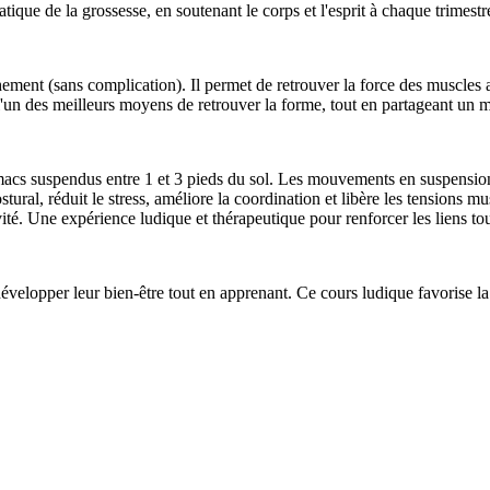
que de la grossesse, en soutenant le corps et l'esprit à chaque trimestr
hement (sans complication). Il permet de retrouver la force des muscles
l'un des meilleurs moyens de retrouver la forme, tout en partageant un
cs suspendus entre 1 et 3 pieds du sol. Les mouvements en suspension, a
ural, réduit le stress, améliore la coordination et libère les tensions mus
ivité. Une expérience ludique et thérapeutique pour renforcer les liens tou
velopper leur bien-être tout en apprenant. Ce cours ludique favorise la c