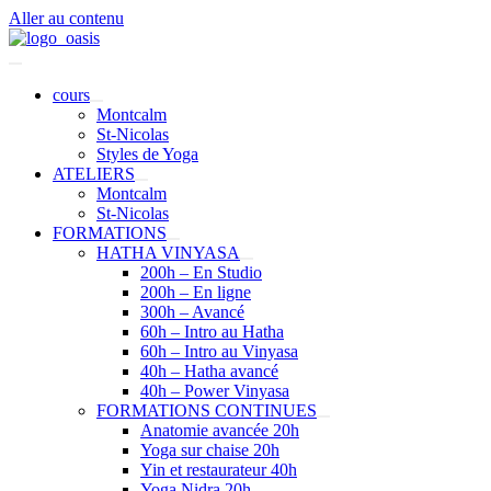
Aller au contenu
cours
Montcalm
St-Nicolas
Styles de Yoga
ATELIERS
Montcalm
St-Nicolas
FORMATIONS
HATHA VINYASA
200h – En Studio
200h – En ligne
300h – Avancé
60h – Intro au Hatha
60h – Intro au Vinyasa
40h – Hatha avancé
40h – Power Vinyasa
FORMATIONS CONTINUES
Anatomie avancée 20h
Yoga sur chaise 20h
Yin et restaurateur 40h
Yoga Nidra 20h