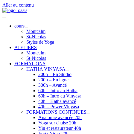
Aller au contenu
cours
Montcalm
St-Nicolas
Styles de Yoga
ATELIERS
Montcalm
St-Nicolas
FORMATIONS
HATHA VINYASA
200h – En Studio
200h – En ligne
300h – Avancé
60h – Intro au Hatha
60h – Intro au Vinyasa
40h – Hatha avancé
40h – Power Vinyasa
FORMATIONS CONTINUES
Anatomie avancée 20h
Yoga sur chaise 20h
Yin et restaurateur 40h
Yoga Nidra 20h