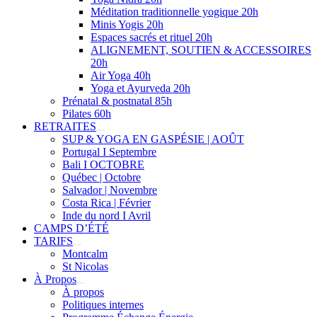
Méditation traditionnelle yogique 20h
Minis Yogis 20h
Espaces sacrés et rituel 20h
ALIGNEMENT, SOUTIEN & ACCESSOIRES
20h
Air Yoga 40h
Yoga et Ayurveda 20h
Prénatal & postnatal 85h
Pilates 60h
RETRAITES
SUP & YOGA EN GASPÉSIE | AOÛT
Portugal I Septembre
Bali I OCTOBRE
Québec | Octobre
Salvador | Novembre
Costa Rica | Février
Inde du nord I Avril
CAMPS D’ÉTÉ
TARIFS
Montcalm
St Nicolas
À Propos
À propos
Politiques internes