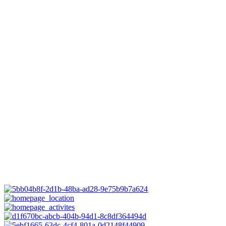
MARIE-CLAUDE GOSSELIN
Formatrice en Ayurveda et philosophie RTY500h
Marie-Claude s’intéresse au domaine de la santé globale depuis plus
de 20 ans. C’est au départ, une passion pour la mise en forme qui l’a
menée sur le chemin du yoga. Elle a choisi la voie classique afin
d’étudier en profondeur la philosophie et les enseignements du yoga.
C’est principalement auprès de Johanne Gouin et de Claude
Maréchal qu’elle a complété un cycle de 7 ans et qu’elle est devenue
formatrice, ajoutant au passage plusieurs formations, dont une en
yogathérapie.
Elle cumule aussi plus de 3000h en ayurvéda qu’elle partage autant
dans le cadre d’accompagnements individuels que dans des ateliers
de groupe. Jour après jour, c’est sur son tapis de yoga qu’elle débute
sa journée puisque le yoga constitue pour elle, un réel mode de vie.
Certifiée CTY et Yoga Alliance