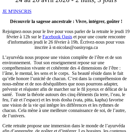
JE M'INSCRIS
Découvrir la sagesse ancestrale : Vivre, intégrer, goûter !
Rejoignez-nous pour le live pour vous parler de la retraite le jeudi 19
février à 12h sur le
Facebook Oasis
et pour une courte rencontre
d'information jeudi le 26 février à 19h. Écrivez-nous pour vous
inscrire à st-nicolas@oasisyoga.ca
L’ayurvéda nous propose une vision complète de l’être et de son
environnement. Tout son enseignement repose sur une
compréhension vivante et cohérente des 4 dimensions de l’être :
l’âme, le mental, les sens et le corps. Sa beauté réside dans le fait
qu’elle honore l’unicité de chacun. C’est dans la compréhension de
nous-même et de nos déséquilibres que nous pourrons adapter,
prévenir et réajuster afin de marcher sur le fil joyeux er délicat de la
santé. Toute la théorie autours des cinq éléments (la terre, l’eau, le
feu, l’air et l’espace) et les trois dosha (vata, pitta, kapha) favorise
une vision de la vie qui intègre les différences et les rythmes de
chacun. Cela mène à une meilleure connaissance de soi, de l’autre,
de l’univers.
Cette retraite propose une immersion dans le monde de l’ayurvéda
afin d’apprendre, de goûter et d’intégrer. Les horaires, les contenus