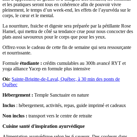
et les pratiques seront tous en cohérence afin de pouvoir vivre
pleinement, le temps d’un week-end, les effets de l’ayurvéda sur le
corps, le cœur et le mental.
La nourriture, fraiche et digeste sera préparée par la pétillante Rose
Hamel, qui mettra de côté sa tendance crue pour nous concocter des
plats aussi savoureux pour le corps que pour les yeux.
Offrez-vous le cadeau de cette fin de semaine qui sera ressourçante
et nourrissante.
Formule
étudiante :
crédits cumulables au 300h avancé RYT et
yoga alliance Yacep en formule plus intensive
Où:
Sainte-Brigitte-de-Laval, Québec, à 30 min des ponts de
Québec
Hébergement :
Temple Sanctuaire en nature
Inclus
: hébergement, activités, repas, guide imprimé et cadeaux
Non inclus :
transport vers le centre de retraite
Cuisine santé d'inspiration ayurvédique
Alimentation ayurvédique selon les 6 saveurs. Des couleurs dans