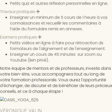
Petits quiz et autres réflexion personnelles en ligne.
Travaux pratiques
D
é
Enseigner un minimum de 5 cours de 1 heure à vos
p
connaissances et recueillir les commentaires à
l
i
l’aide du formulaire remis en annexes.
e
r
Examens pratiques
D
é
Petits vidéos en ligne à faire pour rétroaction ds
p
formateurs de l'alignement et de l'enseignement.
l
i
Enseigner un cours de 45 minutes sur zoom ou
e
Youtube (lien privé).
r
Notre équipe de mentors et de professeurs, investis dans
votre bien-être, vous accompagnera tout au long de
votre formation professorale. Vous aurez l'opportunité
d'échanger, de discuter et de bénéficier de leurs précieux
conseils, et ce à chaque étape !
VÉRONIQUE VALIN